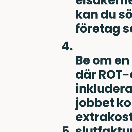
elsakerh
kan du sö
företag s
Be om en 
där ROT-
inkludera
jobbet ko
extrakos
slutfaktu