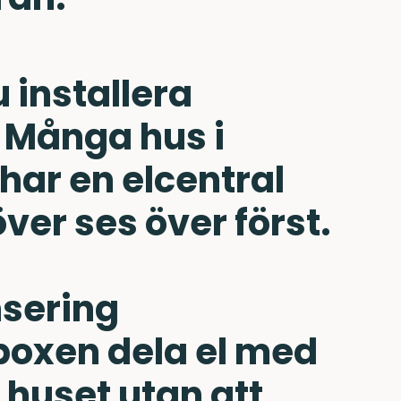
 installera
 Många hus i
har en elcentral
er ses över först.
nsering
boxen dela el med
 huset utan att