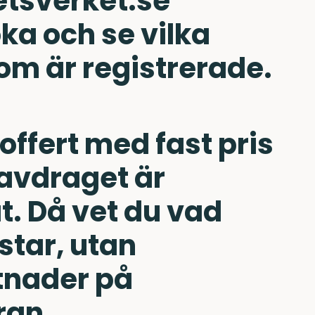
etsverket.se
ka och se vilka
om är registrerade.
offert med fast pris
avdraget är
t. Då vet du vad
star, utan
tnader på
ran.