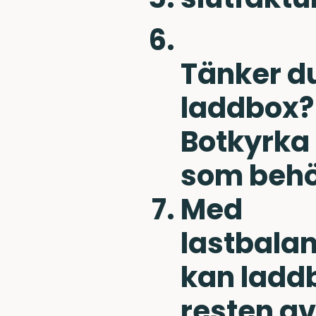
Tänker du
laddbox?
Botkyrka 
som behöv
Med
lastbala
kan ladd
resten av