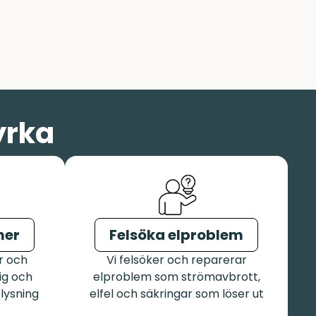
yrka
mer
Felsöka elproblem
r och
Vi felsöker och reparerar
ig och
elproblem som strömavbrott,
elysning
elfel och säkringar som löser ut