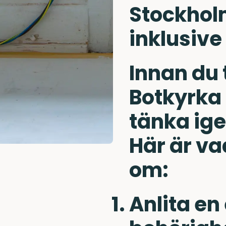
Stockhol
inklusive
Innan du t
Botkyrka 
tänka ig
Här är va
om:
Anlita en