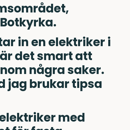
msområdet,
 Botkyrka.
ar in en elektriker i
är det smart att
enom några saker.
d jag brukar tipsa
 elektriker med