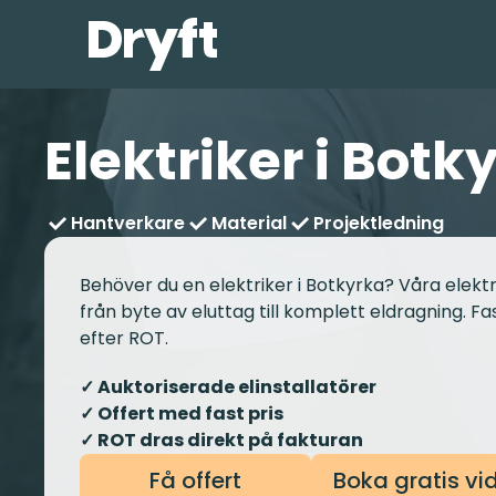
Elektriker i Botk
Hantverkare
Material
Projektledning
Behöver du en elektriker i Botkyrka? Våra elektr
från byte av eluttag till komplett eldragning. Fas
efter ROT.
✓ Auktoriserade elinstallatörer
✓ Offert med fast pris
✓ ROT dras direkt på fakturan
Få offert
Boka gratis v