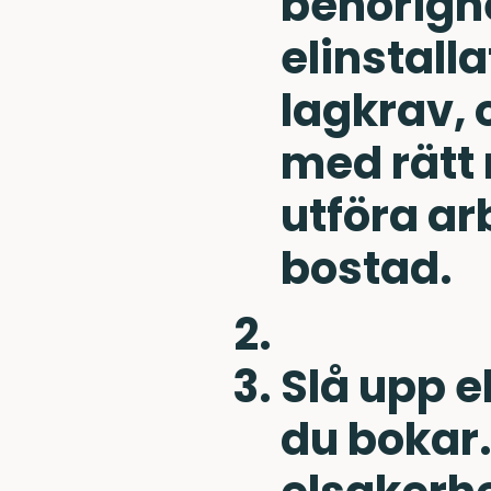
behörighe
elinstalla
lagkrav, 
med rätt 
utföra arb
bostad.
Slå upp e
du bokar.