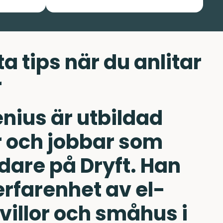
a tips när du anlitar
r
enius är utbildad
r och jobbar som
dare på Dryft. Han
erfarenhet av el-
 villor och småhus i