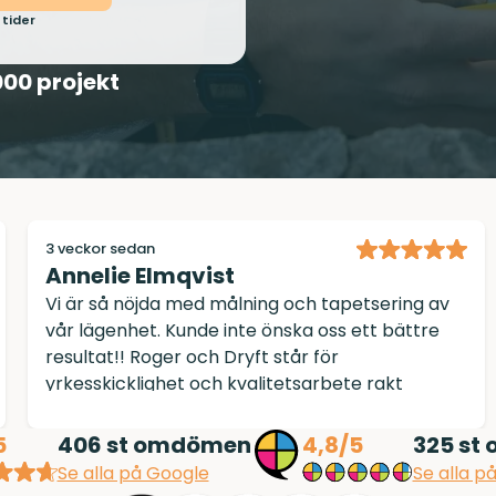
 tider
000 projekt
3 veckor sedan
Peter O
Lagning av handfatsinfästning i väggen. Mycket
bra bemötande hela vägen från beställning till
utförande, och allt fixat till full belåtenhet.
5
4,8/5
406
st omdömen
325
st
Se alla på Google
Se alla p