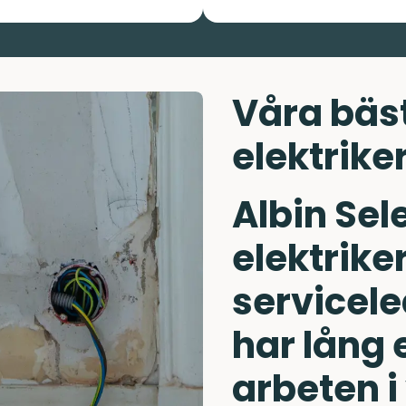
Våra bäst
elektrike
Albin Sel
elektrike
servicele
har lång 
arbeten i