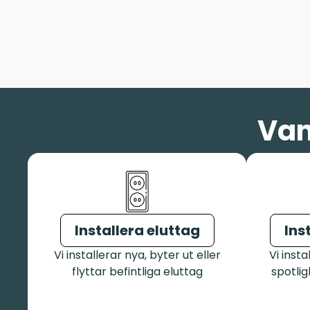
Van
Installera eluttag
Ins
Vi installerar nya, byter ut eller
Vi insta
flyttar befintliga eluttag
spotli