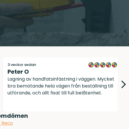
1 månad sedan
Johanna H
Väldigt nöjd med deras hjälp! Proffsig
handläggning och utförande!
 omdömen
å Reco