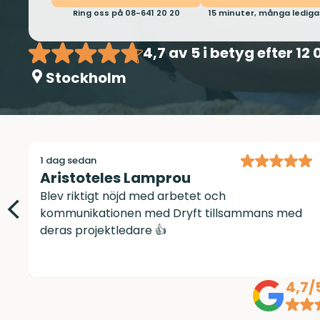
Ring oss på 08-641 20 20
15 minuter, många lediga
4,7
av 5 i betyg efter 12 
Stockholm
3 veckor sedan
Annelie Elmqvist
Vi är så nöjda med målning och tapetsering av
vår lägenhet. Kunde inte önska oss ett bättre
resultat!! Roger och Dryft står för
yrkesskicklighet och kvalitetsarbete rakt
igenom. Dessutom håller de avtalad tidsplan
och är genomtrevliga i alla led. TACK
4,7/
❤️/Annelie och Jerry Elmqvist