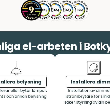
liga el-arbeten i Botk
tallera belysning
Installera dim
llerar eller byter lampor,
Installation av dimme
ghts och annan belysning
strömbrytare för smid
säker styrning av din b