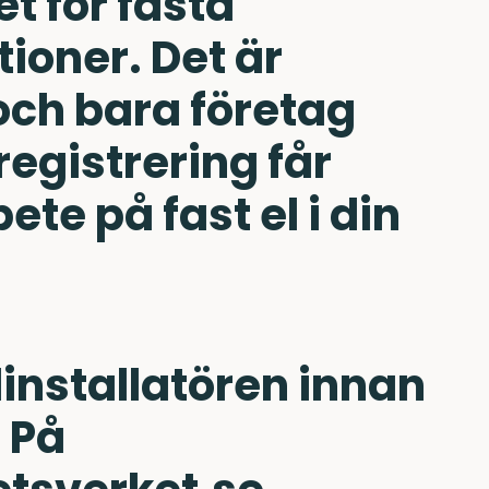
t för fasta
tioner. Det är
och bara företag
registrering får
ete på fast el i din
linstallatören innan
 På