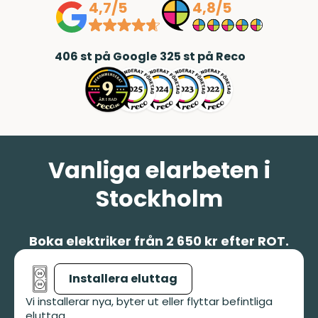
4,7/5
4,8/5
tidsplan och är genomtrevliga i alla
led. TACK ❤️/Annelie och Jerry
Elmqvist
406
st på Google
325
st på Reco
Vanliga elarbeten i
Stockholm
Boka elektriker från 2 650 kr efter ROT.
Installera eluttag
Vi installerar nya, byter ut eller flyttar befintliga
eluttag