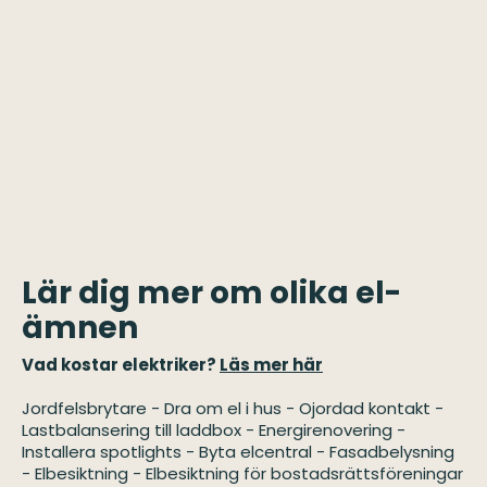
Lär dig mer om olika el-
ämnen
Vad kostar elektriker?
Läs mer här
Jordfelsbrytare
-
Dra om el i hus
-
Ojordad kontakt
-
Lastbalansering till laddbox
-
Energirenovering
-
Installera spotlights
-
Byta elcentral
-
Fasadbelysning
-
Elbesiktning
-
Elbesiktning för bostadsrättsföreningar