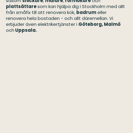
såsom
snickare
,
målare
,
rörmokare
och
plattsättare
som kan hjälpa dig i Stockholm med allt
från småfix till att renovera kök,
badrum
eller
renovera hela bostaden - och allt däremellan. Vi
erbjuder även elektrikertjänster i
Göteborg
,
Malmö
och
Uppsala.