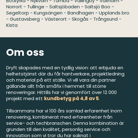
Botkyrka
-
Nykvarn
-
Tumba
-
Vällingby
-
Vaxholm
-
Norrort
-
Tullinge
-
Saltsjöbaden
-
Saltsjö Boo
-
Segeltorp
-
Kungsängen
-
Bandhagen
-
Upplands bro
-
Gustavsberg
-
Västerort
-
Skogås
-
Trångsund
-
Kista
Om oss
Dryft skapades med en tydlig vision: att erbjuda en
helhetstjänst där du får hantverkare, projektledning
och material på ett ställe. Vi vill vara din partner
gällande allt från småfix i hemmet till större
renoveringar. Hittills har vi genomfört över 12 000
projekt med ett
kundbetyg på 4,8 av 5
.
Tillsammans har vi 100 års samlad erfarenhet inom
renovering, kombinerat med erfarenheter från
service- och techbranschen. Denna kombination är
grunden till den kvalitet, personlig service och
innovation som vi tror du har saknat i