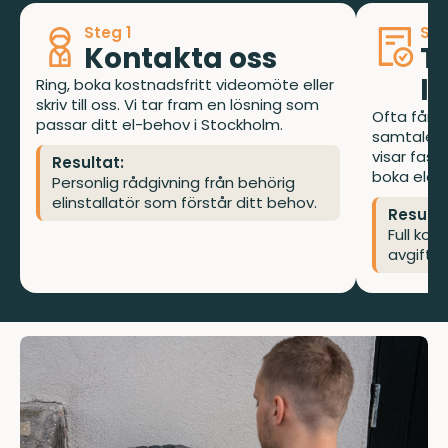
Steg 1
Ste
Kontakta oss
T
l
Ring, boka kostnadsfritt videomöte eller
skriv till oss. Vi tar fram en lösning som
Ofta får d
passar ditt el-behov i Stockholm.
samtalet, 
visar fast
Resultat:
boka elekt
Personlig rådgivning från behörig
elinstallatör som förstår ditt behov.
Resulta
Full kos
avgifter