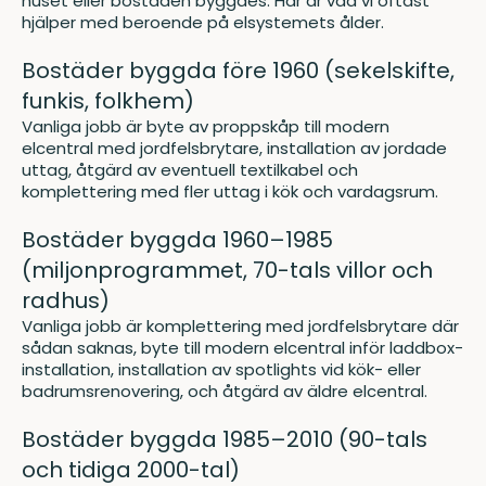
huset eller bostaden byggdes. Här är vad vi oftast
hjälper med beroende på elsystemets ålder.
Bostäder byggda före 1960 (sekelskifte,
funkis, folkhem)
Vanliga jobb är byte av proppskåp till modern
elcentral med jordfelsbrytare, installation av jordade
uttag, åtgärd av eventuell textilkabel och
komplettering med fler uttag i kök och vardagsrum.
Bostäder byggda 1960–1985
(miljonprogrammet, 70-tals villor och
radhus)
Vanliga jobb är komplettering med jordfelsbrytare där
sådan saknas, byte till modern elcentral inför laddbox-
installation, installation av spotlights vid kök- eller
badrumsrenovering, och åtgärd av äldre elcentral.
Bostäder byggda 1985–2010 (90-tals
och tidiga 2000-tal)