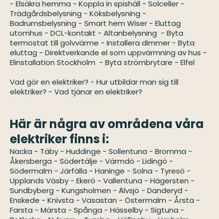
-
Elsäkra hemma
-
Koppla in spishäll
-
Solceller
-
Trädgårdsbelysning
-
Köksbelysning
-
Badrumsbelysning
-
Smart hem Wiser
-
Eluttag
utomhus
-
DCL-kontakt
-
Altanbelysning
-
Byta
termostat till golvvärme
-
Installera dimmer
-
Byta
eluttag
-
Direktverkande el som uppvärmning av hus
-
Elinstallation Stockholm
-
Byta strömbrytare
-
Elfel
Vad gör en elektriker?
-
Hur utbildar man sig till
elektriker?
-
Vad tjänar en elektriker?
Här är några av områdena våra
elektriker finns i:
Nacka
-
Täby
-
Huddinge
-
Sollentuna
-
Bromma
-
Åkersberga
-
Södertälje
-
Värmdö
-
Lidingö
-
Södermalm
-
Järfälla
-
Haninge
-
Solna
-
Tyresö
-
Upplands Väsby
-
Ekerö
-
Vallentuna
-
Hägersten
-
Sundbyberg
-
Kungsholmen
-
Älvsjö
-
Danderyd
-
Enskede
-
Knivsta
-
Vasastan
-
Östermalm
-
Årsta
-
Farsta
-
Märsta
-
Spånga
-
Hässelby
-
Sigtuna
-