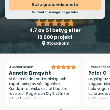
Boka gratis videomöte
15 minuter, många lediga tider
4,7
av 5 i betyg efter
12 000 projekt
Stockholm
3 veckor sedan
3 veckor sed
Annelie Elmqvist
Peter O
Vi är så nöjda med målning och
Lagning av 
tapetsering av vår lägenhet.
väggen. My
Kunde inte önska oss ett bättre
hela vägen f
resultat!! Roger och Dryft står för
utförande, och
yrkesskicklighet och
belåtenhet.
kvalitetsarbete rakt igenom.
Dessutom håller de avtalad