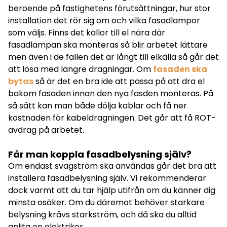
beroende på fastighetens förutsättningar, hur stor
installation det rör sig om och vilka fasadlampor
som väljs. Finns det källor till el nära där
fasadlampan ska monteras så blir arbetet lättare
men även i de fallen det är långt till elkälla så går det
att lösa med längre dragningar. Om
fasaden ska
bytas
så är det en bra ide att passa på att dra el
bakom fasaden innan den nya fasden monteras. På
så sätt kan man både dölja kablar och få ner
kostnaden för kabeldragningen. Det går att få ROT-
avdrag på arbetet.
Får man koppla fasadbelysning själv?
Om endast svagström ska användas går det bra att
installera fasadbelysning själv. Vi rekommenderar
dock varmt att du tar hjälp utifrån om du känner dig
minsta osäker. Om du däremot behöver starkare
belysning krävs starkström, och då ska du alltid
anlita en elektriker.