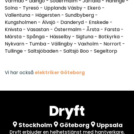
Värmdö
-
Lidingö
-
Södermalm
-
Järfälla
-
Haninge
-
Solna
-
Tyresö
-
Upplands Väsby
-
Ekerö
-
Vallentuna
-
Hägersten
-
Sundbyberg
-
Kungsholmen
-
Älvsjö
-
Danderyd
-
Enskede
-
Knivsta
-
Vasastan
-
Östermalm
-
Årsta
-
Farsta
-
Märsta
-
Spånga
-
Hässelby
-
Sigtuna
-
Botkyrka
-
Nykvarn
-
Tumba
-
Vällingby
-
Vaxholm
-
Norrort
-
Tullinge
-
Saltsjöbaden
-
Saltsjö Boo
-
Segeltorp
Vi har också
elektriker Göteborg
Stockholm
Göteborg
Uppsala
Dryft erbjuder en helhetstjänst med hantverkare,