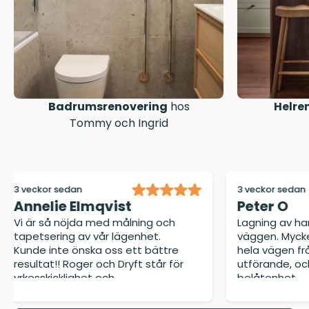
Badrumsrenovering
hos
Helre
Tommy och Ingrid
3 veckor sedan
3 veckor sed
Peter O
Johanna
Lagning av handfatsinfästning i
Väldigt nöj
väggen. Mycket bra bemötande
Proffsig ha
hela vägen från beställning till
utförande!
utförande, och allt fixat till full
belåtenhet.