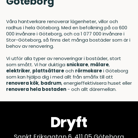
Göteborg
Våra hantverkare renoverar lägenheter, villor och
radhus i hela
Göteborg
. Med en befolkning på ca 600
000 invånare i Göteborg, och ca 1 077 000 invånare i
Stor-Göteborg, så finns det många bostäder som är i
behov av renovering.
Vi utför alla typer av renoveringar i bostäder, stort
som smått. Vi har duktiga
snickare
,
målare
,
elektriker
,
plattsättare
och
rörmokare
i Göteborg
som kan hjälpa dig i med allt från småfix till att
renovera kök
,
badrum
,
energieffektivisera huset
eller
renovera hela bostaden
- och allt däremellan.
Sankt Eriksgatan 6, 411 05 Göteborg