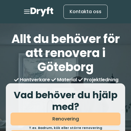
Kontakta oss
Allt du behöver för
att renovera i
Göteborg
Hantverkare
Material
Projektledning
Vad behöver du hjälp
med?
Renovering
T.ex. Badrum, kök eller större renovering