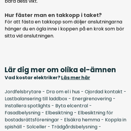
bära dess vikt.
Hur fäster man en takkopp i taket?
För att fästa en takkopp som döljer anslutningarna
hänger du en ögla inne i koppen på en krok som bör
sitta vid anslutningen.
Lär dig mer om olika el-ämnen
Vad kostar elektriker?
Läs mer här
Jordfelsbrytare
-
Dra om el i hus
-
Ojordad kontakt
-
Lastbalansering till laddbox
-
Energirenovering
-
Installera spotlights
-
Byta elcentral
-
Fasadbelysning
-
Elbesiktning
-
Elbesiktning för
bostadsrättsföreningar
-
Elsäkra hemma
-
Koppla in
spishäll
-
Solceller
-
Trädgårdsbelysning
-