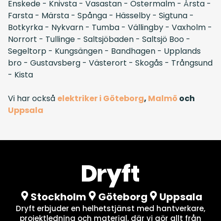
Enskede
-
Knivsta
-
Vasastan
-
Östermalm
-
Årsta
-
Farsta
-
Märsta
-
Spånga
-
Hässelby
-
Sigtuna
-
Botkyrka
-
Nykvarn
-
Tumba
-
Vällingby
-
Vaxholm
-
Norrort
-
Tullinge
-
Saltsjöbaden
-
Saltsjö Boo
-
Segeltorp
-
Kungsängen
-
Bandhagen
-
Upplands
bro
-
Gustavsberg
-
Västerort
-
Skogås
-
Trångsund
-
Kista
Vi har också
elektriker i Göteborg
,
Malmö
och
Uppsala
Stockholm
Göteborg
Uppsala
Dryft erbjuder en helhetstjänst med hantverkare,
projektledning och material, där vi gör allt från