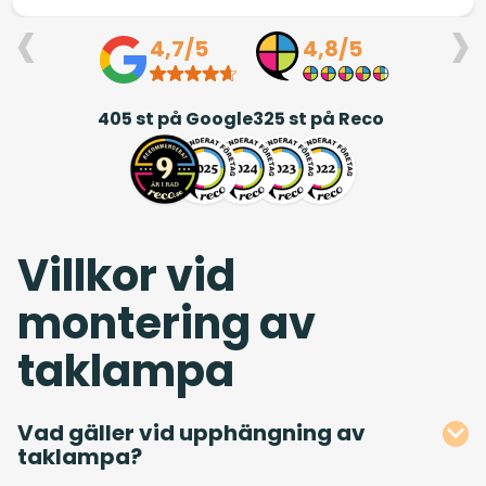
‹
›
igenom. Dessutom håller de avtalad tidsplan
och är genomtrevliga i alla led. TACK ❤️/Annelie
4,7/5
4,8/5
och Jerry Elmqvist
405
st på Google
325
st på Reco
Villkor vid
montering av
taklampa
Vad gäller vid upphängning av
taklampa?