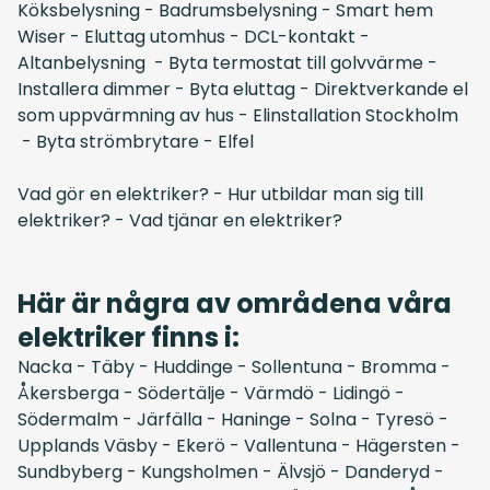
Köksbelysning
-
Badrumsbelysning
-
Smart hem
Wiser
-
Eluttag utomhus
-
DCL-kontakt
-
Altanbelysning
-
Byta termostat till golvvärme
-
Installera dimmer
-
Byta eluttag
-
Direktverkande el
som uppvärmning av hus
-
Elinstallation Stockholm
-
Byta strömbrytare
-
Elfel
Vad gör en elektriker?
-
Hur utbildar man sig till
elektriker?
-
Vad tjänar en elektriker?
Här är några av områdena våra
elektriker finns i:
Nacka
-
Täby
-
Huddinge
-
Sollentuna
-
Bromma
-
Åkersberga
-
Södertälje
-
Värmdö
-
Lidingö
-
Södermalm
-
Järfälla
-
Haninge
-
Solna
-
Tyresö
-
Upplands Väsby
-
Ekerö
-
Vallentuna
-
Hägersten
-
Sundbyberg
-
Kungsholmen
-
Älvsjö
-
Danderyd
-