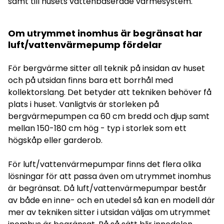
samt till husets vattenbaserade värmesystem.
Om utrymmet inomhus är begränsat har
luft/vattenvärmepump fördelar
För bergvärme sitter all teknik på insidan av huset
och på utsidan finns bara ett borrhål med
kollektorslang. Det betyder att tekniken behöver få
plats i huset. Vanligtvis är storleken på
bergvärmepumpen ca 60 cm bredd och djup samt
mellan 150-180 cm hög - typ i storlek som ett
högskåp eller garderob.
För luft/vattenvärmepumpar finns det flera olika
lösningar för att passa även om utrymmet inomhus
är begränsat. Då luft/vattenvärmepumpar består
av både en inne- och en utedel så kan en modell där
mer av tekniken sitter i utsidan väljas om utrymmet