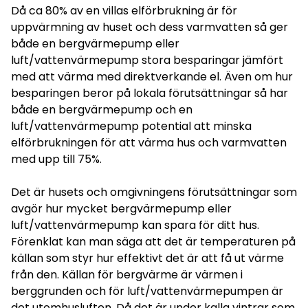
Då ca 80% av en villas elförbrukning är för
uppvärmning av huset och dess varmvatten så ger
både en bergvärmepump eller
luft/vattenvärmepump stora besparingar jämfört
med att värma med direktverkande el. Även om hur
besparingen beror på lokala förutsättningar så har
både en bergvärmepump och en
luft/vattenvärmepump potential att minska
elförbrukningen för att värma hus och varmvatten
med upp till 75%.
Det är husets och omgivningens förutsättningar som
avgör hur mycket bergvärmepump eller
luft/vattenvärmepump kan spara för ditt hus.
Förenklat kan man säga att det är temperaturen på
källan som styr hur effektivt det är att få ut värme
från den. Källan för bergvärme är värmen i
berggrunden och för luft/vattenvärmepumpen är
det utomhusluften. Då det är under kalla vintrar som