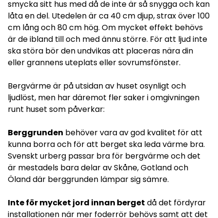
smycka sitt hus med då de inte är så snygga och kan
låta en del. Utedelen är ca 40 cm djup, strax över 100
cm lång och 80 cm hög. Om mycket effekt behövs
är de ibland till och med ännu större. För att ljud inte
ska störa bör den undvikas att placeras nära din
eller grannens uteplats eller sovrumsfönster.
Bergvärme är på utsidan av huset osynligt och
ljudlöst, men har däremot fler saker i omgivningen
runt huset som påverkar:
Berggrunden
behöver vara av god kvalitet för att
kunna borra och för att berget ska leda värme bra.
Svenskt urberg passar bra för bergvärme och det
är mestadels bara delar av Skåne, Gotland och
Öland där berggrunden lämpar sig sämre.
Inte för mycket jord innan berget
då det fördyrar
installationen när mer foderrör behövs samt att det