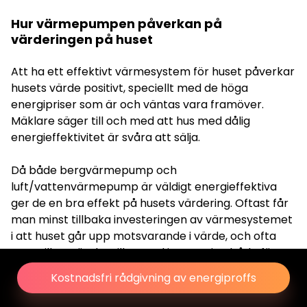
Hur värmepumpen påverkan på
värderingen på huset
Att ha ett effektivt värmesystem för huset påverkar
husets värde positivt, speciellt med de höga
energipriser som är och väntas vara framöver.
Mäklare säger till och med att hus med dålig
energieffektivitet är svåra att sälja.
Då både bergvärmepump och
luft/vattenvärmepump är väldigt energieffektiva
ger de en bra effekt på husets värdering. Oftast får
man minst tillbaka investeringen av värmesystemet
i att huset går upp motsvarande i värde, och ofta
mer, vilket gör det till en god investering både för
plånboken och miljön.
Kostnadsfri rådgivning av energiproffs
Bergvärme är dyrare att installera, men har längre