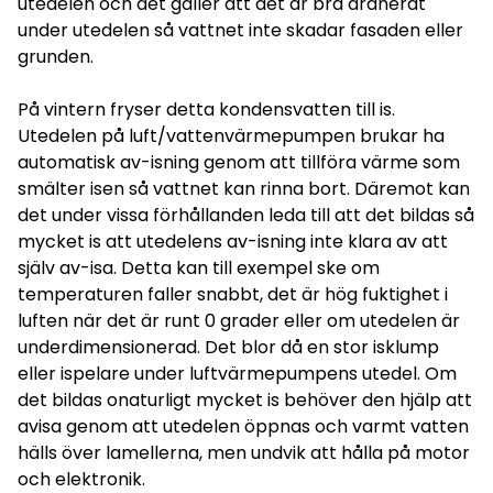
utedelen och det gäller att det är bra dränerat
under utedelen så vattnet inte skadar fasaden eller
grunden.
På vintern fryser detta kondensvatten till is.
Utedelen på luft/vattenvärmepumpen brukar ha
automatisk av-isning genom att tillföra värme som
smälter isen så vattnet kan rinna bort. Däremot kan
det under vissa förhållanden leda till att det bildas så
mycket is att utedelens av-isning inte klara av att
själv av-isa. Detta kan till exempel ske om
temperaturen faller snabbt, det är hög fuktighet i
luften när det är runt 0 grader eller om utedelen är
underdimensionerad. Det blor då en stor isklump
eller ispelare under luftvärmepumpens utedel. Om
det bildas onaturligt mycket is behöver den hjälp att
avisa genom att utedelen öppnas och varmt vatten
hälls över lamellerna, men undvik att hålla på motor
och elektronik.