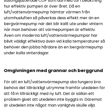
säsongsjusterade COP som därmed tar i beaktning
hur effektiv pumpen är över året. Då en
luft/vattenvärmepump hämtar värmen från
utomhusluften så påverkas dess effekt mer än en
bergvärmepump när det blir kallt ute under vintern
när man behöver att värmepumpen är effektiv.
Även om moderna luft/vattenvärmepumpar har
blivit väldigt effektiva även vid kalla temperaturer så
behöver den jobba hårdare än en bergvärmepump
under kalla vinterdagar.
Omgivningen med grannar och berggrund
För att en luft/vattenvärmepump ska fungera bra
behövs det tillräckligt utrymme framför utedelen för
att få in tillräckligt med ny luft. Det är sällan ett
problem givet att utedelen inte byggts in. Däremot
är utedelen inte något man vanligtvis skulle vilja