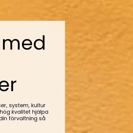
g med
er
r, system, kultur
ög kvalitet hjälpa
din förvaltning så