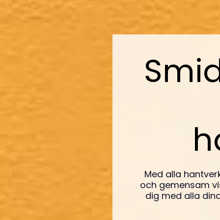
Smid
h
Med alla hantver
och gemensam visi
dig med alla dina