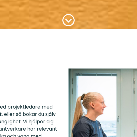
med projektledare med
 eller så bokar du själv
nglighet. Vi hjälper dig
hantverkare har relevant
nska och vana med