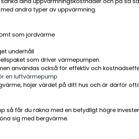
sänka dina uppvärmningskostnader och på så sätt 
r med andra typer av uppvärmning.
 tomt som jordvärme
et underhåll
cellspaket som driver värmepumpen
en användas också för effektiv och kostnadseffek
för en luftvärmepump
gvärme, höjer värdet på ditt hus och är därför of
mp så får du räkna med en betydligt högre invest
 löna sig med bergvärme.