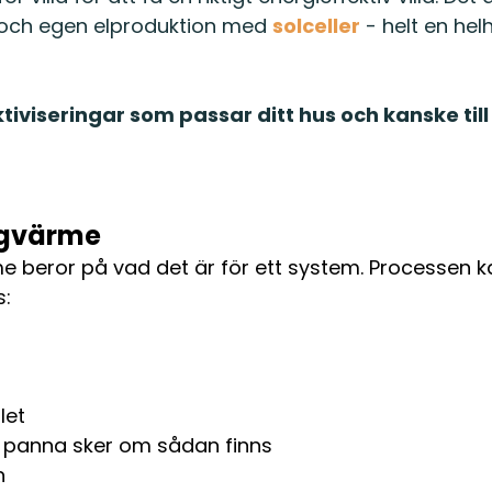
g och egen elproduktion med
solceller
- helt en hel
ektiviseringar som passar ditt hus och kanske til
ergvärme
ärme beror på vad det är för ett system. Processen 
s:
let
g panna sker om sådan finns
n