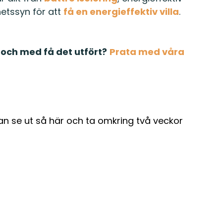
hetssyn för att
få en energieffektiv villa
.
l och med få det utfört?
Prata med våra
kan se ut så här och ta omkring två veckor