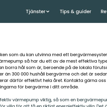
Tjänster
Tips & guider
Re
rken som du kan utvinna med ett bergvärmesystem
rmepump så har du ett av de mest effektiva typ
n borra hål som är, beroende på de lokala förut
er än 300 000 hushåll bergvärme och det är sedan
r därför effektivt hela året. Kontakta gärna oss 
ingarna för bergvärme i ditt område.
 en effektiv värmepump viktig, så som en bergvärm
 villa för att få en riktigt energieffektiv villa. Det 