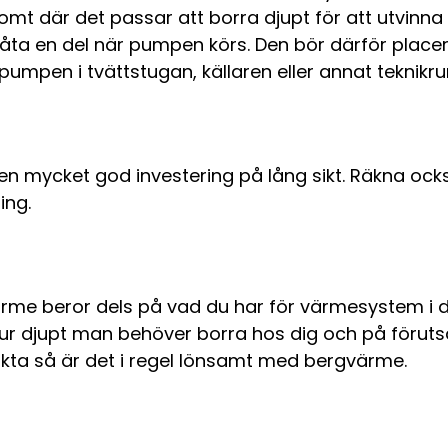
en tomt där det passar att borra djupt för att utvin
låta en del när pumpen körs. Den bör därför place
mpen i tvättstugan, källaren eller annat teknikr
 en mycket god investering på lång sikt. Räkna oc
ing.
värme beror dels på vad du har för värmesystem i
ur djupt man behöver borra hos dig och på förutsä
kta så är det i regel lönsamt med bergvärme.