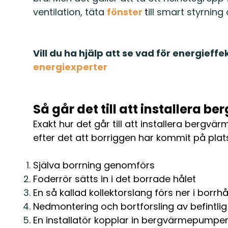
ventilation, täta
fönster
t
ill smart styrnin
Vill du ha hjälp att se vad för energieff
energiexperter
Så går det till att installera b
Exakt hur det går till att installera bergv
efter det att borriggen har kommit på plat
Själva borrning genomförs
Foderrör sätts in i det borrade hålet
En så kallad kollektorslang förs ner i borrhå
Nedmontering och bortforsling av befintli
En installatör kopplar in bergvärmepumpe