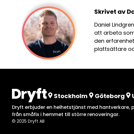
Skrivet av D
Daniel Lindgre
att arbeta som
den erfarenhet
plattsättare o
Stockholm
Göteborg
Dryft erbjuder en helhetstjänst med hantverkare, pr
från småfix i hemmet till större renoveringar.
© 2025 Dryft AB