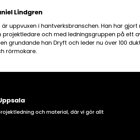
aniel Lindgren
n är uppvuxen i hantverksbranschen. Han har gjort 
 projektledare och med ledningsgruppen på ett av
en grundande han Dryft och leder nu över 100 duktig
ch rörmokare.
Uppsala
ojektledning och material, där vi gör allt