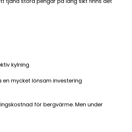
tjäna stora pengar på lång sikt finns det
tiv kylning
ta en mycket lönsam investering
eringskostnad för bergvärme. Men under