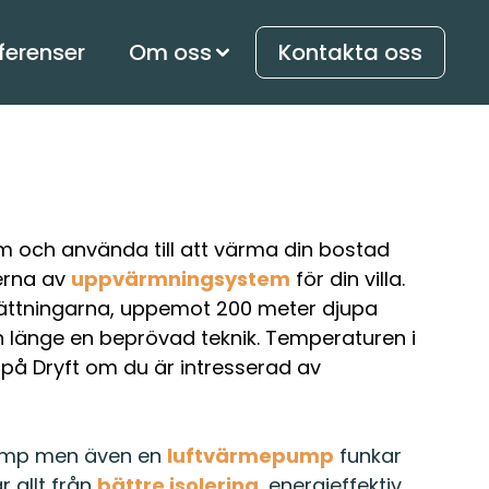
ferenser
Om oss
Kontakta oss
 och använda till att värma din bostad
erna av
uppvärmningsystem
för din villa.
sättningarna, uppemot 200 meter djupa
 länge en beprövad teknik. Temperaturen i
på Dryft om du är intresserad av
epump men även en
luftvärmepump
funkar
är allt från
bättre isolering
, energieffektiv