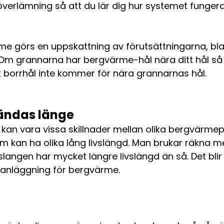
verlämning så att du lär dig hur systemet fungera
e görs en uppskattning av förutsättningarna, blan
. Om grannarna har bergvärme-hål nära ditt hål så
itt borrhål inte kommer för nära grannarnas hål.
ändas länge
kan vara vissa skillnader mellan olika bergvärmep
tem kan ha olika lång livslängd. Man brukar räkna 
angen har mycket längre livslängd än så. Det blir al
 anläggning för bergvärme.