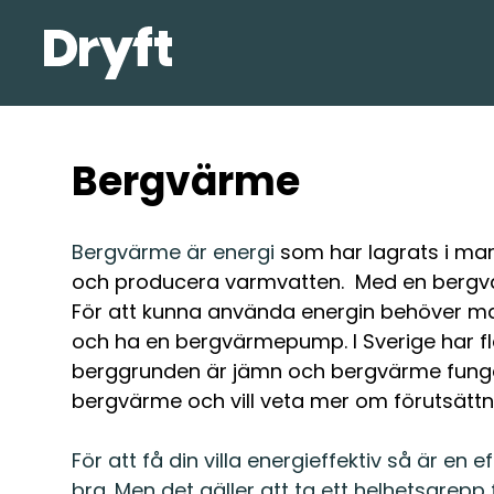
Bergvärme
Bergvärme är energi
som har lagrats i ma
och producera varmvatten. Med en bergvä
För att kunna använda energin behöver ma
och ha en bergvärmepump. I Sverige har fl
berggrunden är jämn och bergvärme fungera
bergvärme och vill veta mer om förutsättn
För att få din villa energieffektiv så är
bra. Men det gäller att ta ett helhetsgrepp för