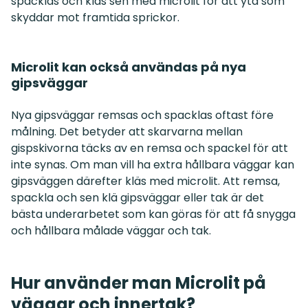
spacklas och kläs sen med microlit för att yta som
skyddar mot framtida sprickor.
Microlit kan också användas på nya
gipsväggar
Nya gipsväggar remsas och spacklas oftast före
målning. Det betyder att skarvarna mellan
gispskivorna täcks av en remsa och spackel för att
inte synas. Om man vill ha extra hållbara väggar kan
gipsväggen därefter kläs med microlit. Att remsa,
spackla och sen klä gipsväggar eller tak är det
bästa underarbetet som kan göras för att få snygga
och hållbara målade väggar och tak.
Hur använder man Microlit på
väggar och innertak?