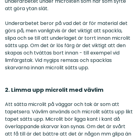
underarbetet under microliten som har som syfte
att göra ytan slät.
Underarbetet beror på vad det är för material det
görs på, men vanligtvis är det viktigt att spackla,
slipa och se till att underlaget är torrt innan microlit
sätts upp. Om det är lös färg är det viktigt att den
skapas och tvättas bort innan - till exempel vid
limfärgstak. Vid nygips remsas och spacklas
skarvarna innan microlit sätts upp.
2. Limma upp microlit med vävlim
Att sätta microlit på väggar och tak är som att
tapetsera. Vävlim används och microlit sätts upp likt
tapet sätts upp. Microlit bör ligga kant i kant då
överlappande skarvar kan synas. Om det är svårt
att få till är det bättre att det är någon mm glipa än