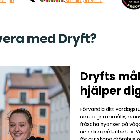
Google
Se alla på Reco
overa med Dryft?
Dryfts mål
hjälper di
Förvandla ditt vardags
om du göra småfix, reno
fräscha nyanser på vägga
och dina måleribehov. V
för att skapa drömhus 