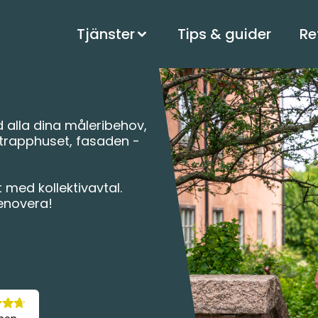
Tjänster
Tips & guider
Re
 alla dina måleribehov,
 trapphuset, fasaden -
 med kollektivavtal.
renovera!