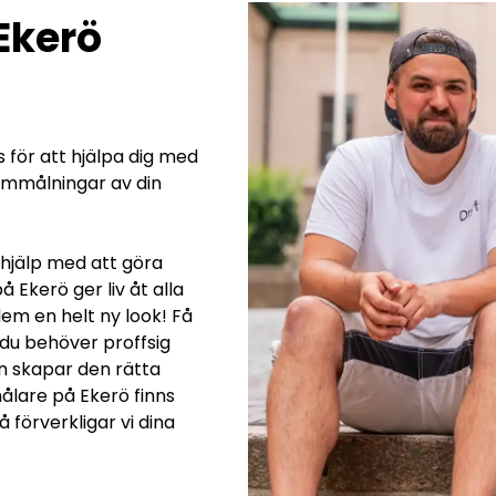
Ekerö
s för att hjälpa dig med
e ommålningar av din
a hjälp med att göra
 Ekerö ger liv åt alla
dem en helt ny look! Få
 du behöver proffsig
n skapar den rätta
ålare på Ekerö finns
 förverkligar vi dina