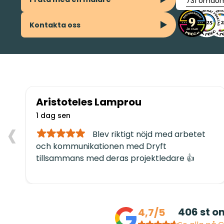
731 omdö
Kontakta oss
Aristoteles Lamprou
‹
1 dag sen
Blev riktigt nöjd med arbetet
och kommunikationen med Dryft
tillsammans med deras projektledare 👍
406
st 
4,7/5