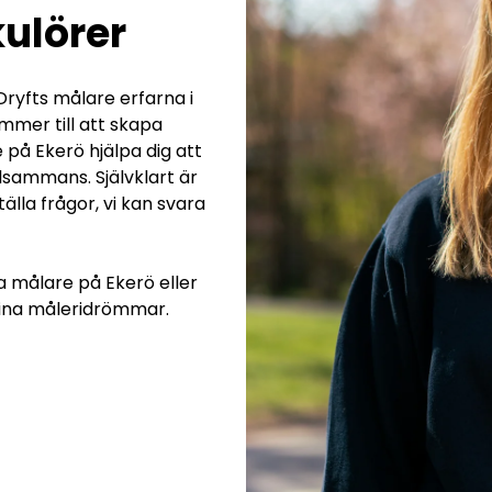
 kulörer
Dryfts målare erfarna i
ommer till att skapa
 på Ekerö hjälpa dig att
llsammans. Självklart är
lla frågor, vi kan svara
a målare på Ekerö eller
 dina måleridrömmar.