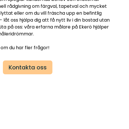
ell rådgivning om färgval, tapetval och mycket
yttat eller om du vill fräscha upp en befintlig
- låt oss hjälpa dig att få nytt liv i din bostad utan
ita på oss: våra erfarna målare på Ekerö hjälper
a måleridrömmar.
 om du har fler frågor!
Kontakta oss