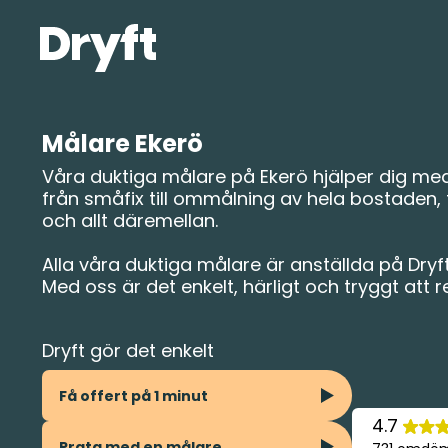
Målare Ekerö
Våra duktiga målare på Ekerö hjälper dig med
från småfix till ommålning av hela bostaden,
och allt däremellan.
Alla våra duktiga målare är anställda på Dryft
Med oss är det enkelt, härligt och tryggt att 
Dryft gör det enkelt
Få offert på 1 minut
4.7
Prata med en målare