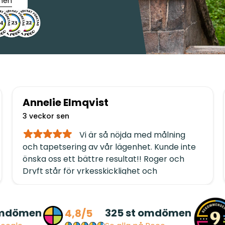
men
Annelie Elmqvist
3 veckor sen
Vi är så nöjda med målning
och tapetsering av vår lägenhet. Kunde inte
önska oss ett bättre resultat!! Roger och
Dryft står för yrkesskicklighet och
kvalitetsarbete rakt igenom. Dessutom
håller de avtalad tidsplan och är
genomtrevliga i alla led. TACK ❤️/Annelie
omdömen
325
st omdömen
4,8/5
och Jerry Elmqvist