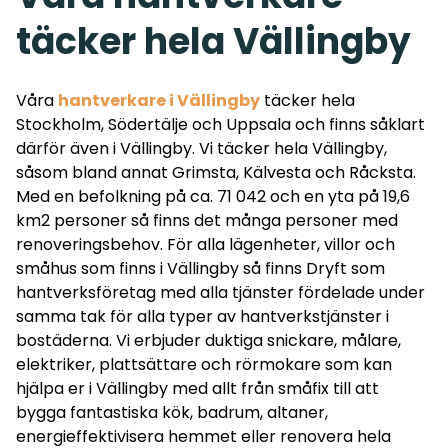
täcker hela Vällingby
Våra
hantverkare i Vällingby
täcker hela
Stockholm
,
Södertälje och Uppsala och finns såklart
därför även i
Vällingby
. Vi täcker hela Vällingby,
såsom bland annat Grimsta, Kälvesta och Råcksta.
Med en befolkning på ca. 71 042 och en yta på 19,6
km2 personer så finns det många personer med
renoveringsbehov. För alla lägenheter, villor och
småhus som finns i Vällingby så finns Dryft som
hantverksföretag med alla tjänster fördelade under
samma tak för alla typer av hantverkstjänster i
bostäderna. Vi erbjuder duktiga snickare, målare,
elektriker, plattsättare och rörmokare som kan
hjälpa er i Vällingby med allt från småfix till att
bygga fantastiska kök, badrum, altaner,
energieffektivisera hemmet eller renovera hela