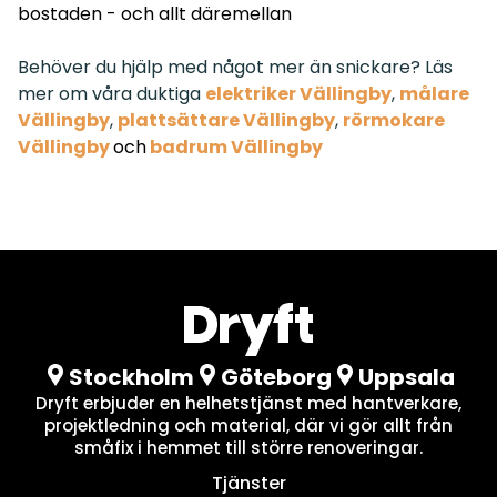
bostaden - och allt däremellan
Behöver du hjälp med något mer än snickare? Läs
mer om våra duktiga
elektriker Vällingby
,
målare
Vällingby
,
plattsättare Vällingb
y
,
rörmokare
Vällingby
och
badrum Vällingby
Stockholm
Göteborg
Uppsala
Dryft erbjuder en helhetstjänst med hantverkare,
projektledning och material, där vi gör allt från
småfix i hemmet till större renoveringar.
Tjänster