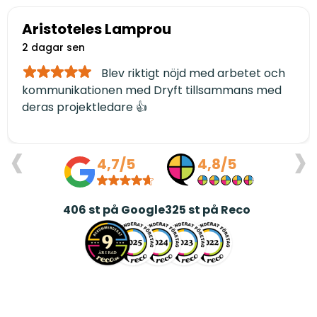
Aristoteles Lamprou
2 dagar sen
Blev riktigt nöjd med arbetet och
kommunikationen med Dryft tillsammans med
deras projektledare 👍
‹
›
4,7/5
4,8/5
406
st på Google
325
st på Reco