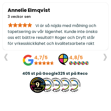
Annelie Elmqvist
3 veckor sen
Vi är så nöjda med målning och
tapetsering av vår lägenhet. Kunde inte önska
oss ett bättre resultat!! Roger och Dryft står
för yrkesskicklighet och kvalitetsarbete rakt
‹
›
igenom. Dessutom håller de avtalad tidsplan
och är genomtrevliga i alla led. TACK ❤️/Annelie
4,7/5
4,8/5
och Jerry Elmqvist
405
st på Google
325
st på Reco