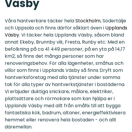
Väsby
Våra hantverkare täcker hela
Stockholm
, Södertälje
och Uppsala och finns därför såklart även i
Upplands
Väsby
. Vi täcker hela Upplands Väsby, såsom bland
annat Ekeby, Brunnby vik, Fresta, Runby etc. Med en
befolkning på ca 41 449 personer, på en yta på 14,17
km2, så finns det många personer som har
renoveringsbehov. För alla lägenheter, småhus och
villor som finns i Upplands Väsby så finns Dryft som
hantverksföretag med alla tjänster under samma
tak för alla typer av hantverkstjänster i bostäderna.
Vi erbjuder duktiga snickare, målare, elektriker,
plattsättare och rörmokare som kan hjälpa er i
Upplands Väsby med allt från småfix till att bygga
fantastiska kök, badrum, altaner, energieffektivisera
hemmet eller renovera hela bostaden - och allt
däremellan.