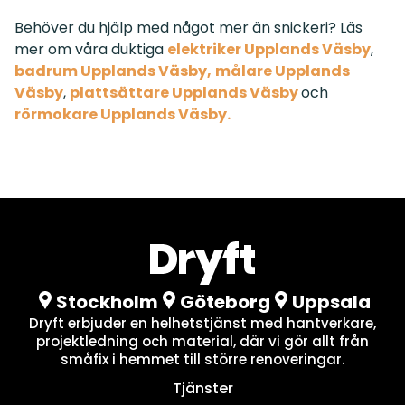
Behöver du hjälp med något mer än snickeri? Läs
mer om våra duktiga
elektriker
Upplands Väsby
,
badrum Upplands Väsby,
målare
Upplands
Väsby
,
plattsättare
Upplands Väsby
och
rörmokare
Upplands Väsby
.
Stockholm
Göteborg
Uppsala
Dryft erbjuder en helhetstjänst med hantverkare,
projektledning och material, där vi gör allt från
småfix i hemmet till större renoveringar.
Tjänster