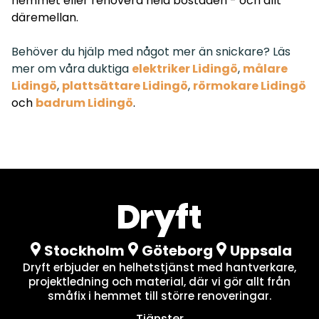
hemmet eller renovera hela bostaden - och allt
däremellan.
Behöver du hjälp med något mer än snickare? Läs
mer om våra duktiga
elektriker Lidingö
,
målare
Lidingö
,
plattsättare Lidingö
,
rörmokare Lidingö
och
badrum Lidingö
.
Stockholm
Göteborg
Uppsala
Dryft erbjuder en helhetstjänst med hantverkare,
projektledning och material, där vi gör allt från
småfix i hemmet till större renoveringar.
Tjänster