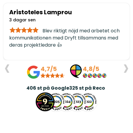
Aristoteles Lamprou
3 dagar sen
Blev riktigt nöjd med arbetet och
kommunikationen med Dryft tillsammans med
deras projektledare 👍
‹
›
4,7/5
4,8/5
406
st på Google
325
st på Reco