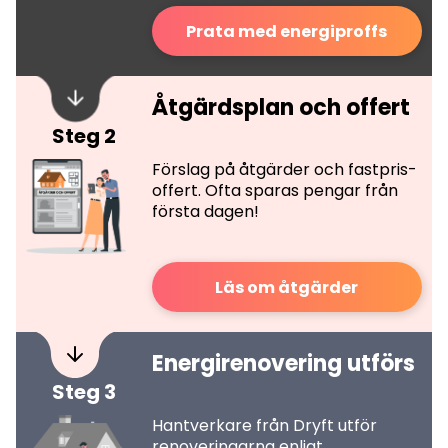
Prata med energiproffs
Åtgärdsplan och offert
Steg 2
Förslag på åtgärder och fastpris-
offert. Ofta sparas pengar från
första dagen!
Läs om åtgärder
Energirenovering utförs
Steg 3
Hantverkare från Dryft utför
renoveringarna enligt