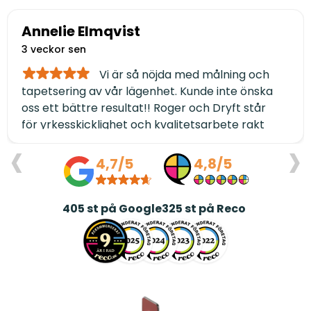
Annelie Elmqvist
3 veckor sen
Vi är så nöjda med målning och
tapetsering av vår lägenhet. Kunde inte önska
oss ett bättre resultat!! Roger och Dryft står
för yrkesskicklighet och kvalitetsarbete rakt
‹
›
igenom. Dessutom håller de avtalad tidsplan
och är genomtrevliga i alla led. TACK ❤️/Annelie
4,7/5
4,8/5
och Jerry Elmqvist
405
st på Google
325
st på Reco