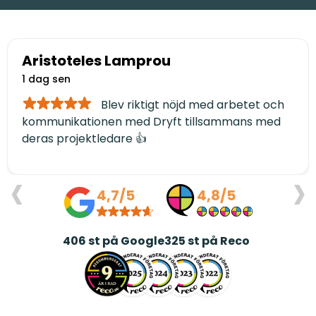
Aristoteles Lamprou
1 dag sen
Blev riktigt nöjd med arbetet och
kommunikationen med Dryft tillsammans med
deras projektledare 👍
‹
›
4,7/5
4,8/5
406
st på Google
325
st på Reco