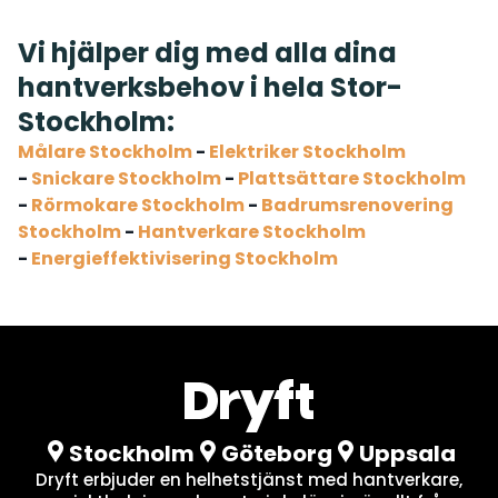
Vi hjälper dig med alla dina
hantverksbehov i hela Stor-
Stockholm:
Målare Stockholm
-
Elektriker Stockholm
-
Snickare Stockholm
-
Plattsättare Stockholm
-
Rörmokare Stockholm
-
Badrumsrenovering
Stockholm
-
Hantverkare Stockholm
-
Energieffektivisering Stockholm
Stockholm
Göteborg
Uppsala
Dryft erbjuder en helhetstjänst med hantverkare,