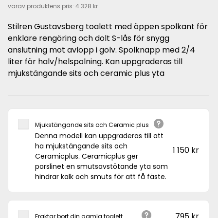
varav produktens pris:
4 328 kr
Stilren Gustavsberg toalett med öppen spolkant för
enklare rengöring och dolt S-lås för snygg
anslutning mot avlopp i golv. Spolknapp med 2/4
liter för halv/helspolning. Kan uppgraderas till
mjukstängande sits och ceramic plus yta
Mjukstängande sits och Ceramic plus
Denna modell kan uppgraderas till att
ha mjukstängande sits och
1 150 kr
Ceramicplus. Ceramicplus ger
porslinet en smutsavstötande yta som
hindrar kalk och smuts för att få fäste.
795 kr
Fraktar bort din gamla toalett