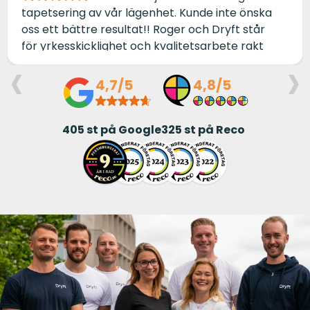
tapetsering av vår lägenhet. Kunde inte önska
oss ett bättre resultat!! Roger och Dryft står
för yrkesskicklighet och kvalitetsarbete rakt
‹
›
igenom. Dessutom håller de avtalad tidsplan
och är genomtrevliga i alla led. TACK ❤️/Annelie
4,7/5
4,8/5
och Jerry Elmqvist
405
st på Google
325
st på Reco