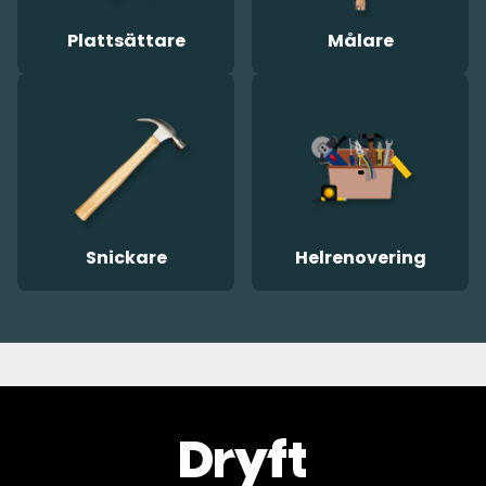
Plattsättare
Målare
Snickare
Helrenovering