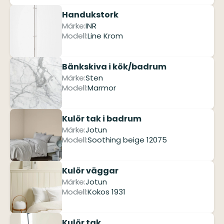
Handukstork
Märke:
INR
Modell:
Line Krom
Bänkskiva i kök/badrum
Märke:
Sten
Modell:
Marmor
Kulör tak i badrum
Märke:
Jotun
Modell:
Soothing beige 12075
Kulör väggar
Märke:
Jotun
Modell:
Kokos 1931
Kulör tak