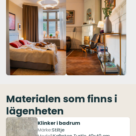
Materialen som finns i
lägenheten
Klinker i badrum
Märke:
Stiltje
Modell:
Kalksten Turtle 40x40 cm