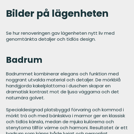
Bilder på lägenheten
Se hur renoveringen gav lägenheten nytt liv med
genomtänkta detaljer och tidlös design.
Badrum
Badrummet kombinerar elegans och funktion med
noggrant utvalda material och detaljer. De mörkblå
handgjorda kakelplattorna i duschen skapar en
dramatisk kontrast mot de ljusa väggarna och det
naturnära golvet.
Specialdesignad platsbyggd förvaring och kommod i
mörkt trä och med bänkskiva i marmor ger en klassisk
och tidlös känsla, medan de mjuka kulörerna och
stenytorna tillför värme och harmoni. Resultatet är ett
badrum som känns både lyxigt och personligt.