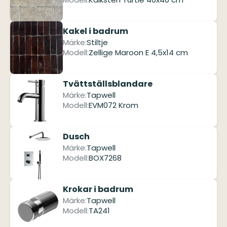
Kakel i badrum
Märke:
Stiltje
Modell:
Zellige Maroon E 4,5x14 cm
Tvättställsblandare
Märke:
Tapwell
Modell:
EVM072 Krom
Dusch
Märke:
Tapwell
Modell:
BOX7268
Krokar i badrum
Märke:
Tapwell
Modell:
TA241