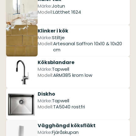
Märke:
Jotun
Modell:
Lätthet 1624
Klinker i kök
Märke:
Stiltje
Modell:
Artesanal Saffron 10x10 & 10x20
cm
Köksblandare
Märke:
Tapwell
Modell:
ARM385 krom low
Diskho
Märke:
Tapwell
Modell:
TA5040 rostfri
Vägghängd köksfläkt
Märke:
Fjäråskupan