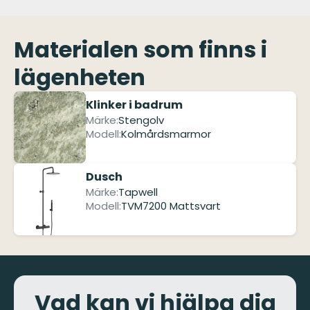
Materialen som finns i
lägenheten
Klinker i badrum
Märke:
Stengolv
Modell:
Kolmårdsmarmor
Dusch
Märke:
Tapwell
Modell:
TVM7200 Mattsvart
Vad kan vi hjälpa dig