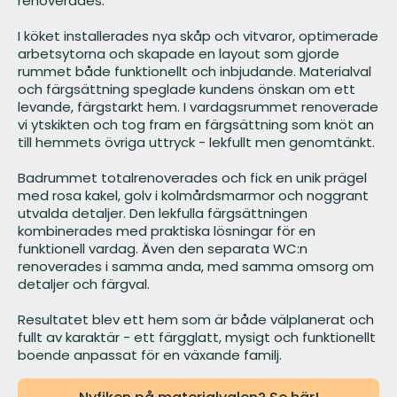
renoverades.
I köket installerades nya skåp och vitvaror, optimerade
arbetsytorna och skapade en layout som gjorde
rummet både funktionellt och inbjudande. Materialval
och färgsättning speglade kundens önskan om ett
levande, färgstarkt hem. I vardagsrummet renoverade
vi ytskikten och tog fram en färgsättning som knöt an
till hemmets övriga uttryck - lekfullt men genomtänkt.
Badrummet totalrenoverades och fick en unik prägel
med rosa kakel, golv i kolmårdsmarmor och noggrant
utvalda detaljer. Den lekfulla färgsättningen
kombinerades med praktiska lösningar för en
funktionell vardag. Även den separata WC:n
renoverades i samma anda, med samma omsorg om
detaljer och färgval.
Resultatet blev ett hem som är både välplanerat och
fullt av karaktär - ett färgglatt, mysigt och funktionellt
boende anpassat för en växande familj.