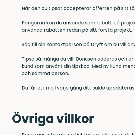
När den du tipsat accepterar offerten på sitt fö
Pengarna kan du använda som rabatt på projekt
använda rabatten redan på sitt första projekt.
Säg till din kontaktperson på Dryft om du vill a
Tipsa så många du vill! Bonusen adderas och är 
kund som använt din tipskod. Med ny kund mena
och samma person.
Du får ett mail varje gång ditt saldo uppdateras
Övriga villkor
Bonus ges inte retroaktivt för projekt innan du f