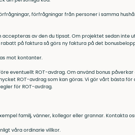
rfrågningar, förfrågningar från personer i samma hushåll 
en accepteras av den du tipsat. Om projektet sedan inte u
abatt på faktura så görs ny faktura på det bonusbelopp
tas mot kontanter.
före eventuellt ROT-avdrag. Om använd bonus påverkar a
ycket ROT-avdrag som kan göras. Vi gör vårt bästa för
 regler för ROT-avdrag.
xempel familj, vänner, kollegor eller grannar. Kontakta oss 
gt våra ordinarie villkor.