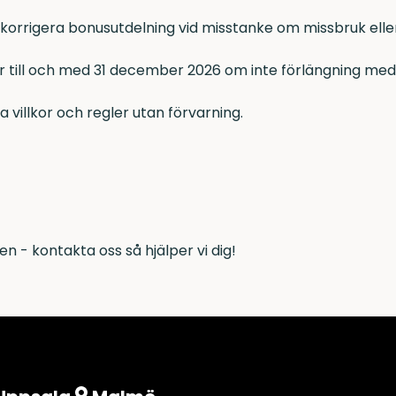
r korrigera bonusutdelning vid misstanke om missbruk eller
 till och med 31 december 2026 om inte förlängning med
 villkor och regler utan förvarning.
en - kontakta oss så hjälper vi dig!