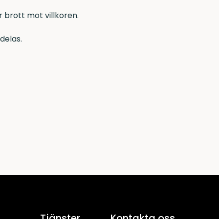
 brott mot villkoren.
delas.
Tjänster
Kontakta oss