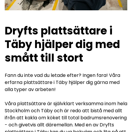
Dryfts plattsättare i
Täby hjälper dig med
smått till stort
Fann du inte vad du letade efter? Ingen fara! Våra
erfarna plattsättare i Täby hjälper dig gärna med
alla typer av arbeten!
Våra plattsättare är självklart verksamma inom hela
Stockholm
och Täby och är redo att bistå med allt
ifrån att kakla om köket till total badrumsrenovering
- och givetvis allt däremellan. Med en av Dryfts
plattsättare i Täby kan du va bekväm och lita på att