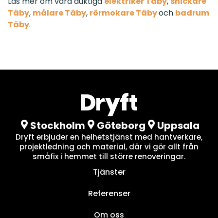
Läs mer om våra duktiga
elektriker Täby
,
snickare
Täby
,
målare Täby
,
rörmokare Täby
och
badrum
Täby
.
Stockholm
Göteborg
Uppsala
Dryft erbjuder en helhetstjänst med hantverkare,
projektledning och material, där vi gör allt från
småfix i hemmet till större renoveringar.
Tjänster
Referenser
Om oss