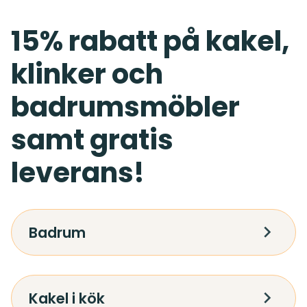
15% rabatt på kakel,
klinker och
badrumsmöbler
samt gratis
leverans!
Badrum
Kakel i kök