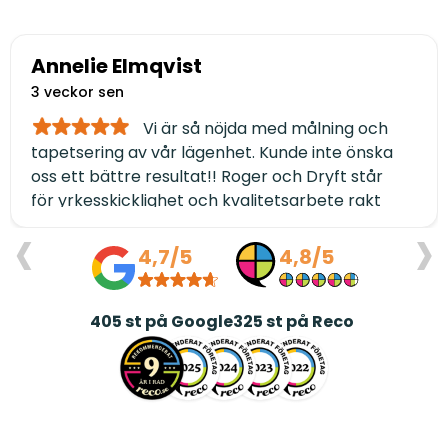
Annelie Elmqvist
3 veckor sen
Vi är så nöjda med målning och
tapetsering av vår lägenhet. Kunde inte önska
oss ett bättre resultat!! Roger och Dryft står
för yrkesskicklighet och kvalitetsarbete rakt
‹
›
igenom. Dessutom håller de avtalad tidsplan
och är genomtrevliga i alla led. TACK ❤️/Annelie
4,7/5
4,8/5
och Jerry Elmqvist
405
st på Google
325
st på Reco