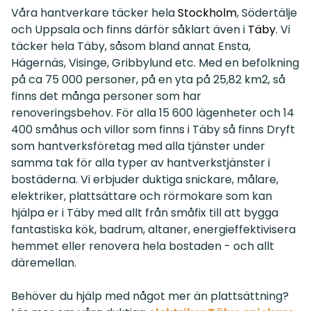
Våra hantverkare täcker hela
Stockholm
, Södertälje
och Uppsala och finns därför såklart även i
Täby
. Vi
täcker hela Täby, såsom bland annat Ensta,
Hägernäs, Visinge, Gribbylund etc. Med en befolkning
på ca 75 000 personer, på en yta på 25,82 km2, så
finns det många personer som har
renoveringsbehov. För alla 15 600 lägenheter och 14
400 småhus och villor som finns i Täby så finns Dryft
som hantverksföretag med alla tjänster under
samma tak för alla typer av hantverkstjänster i
bostäderna. Vi erbjuder duktiga snickare, målare,
elektriker, plattsättare och rörmokare som kan
hjälpa er i Täby med allt från småfix till att bygga
fantastiska kök, badrum, altaner, energieffektivisera
hemmet eller renovera hela bostaden - och allt
däremellan.
Behöver du hjälp med något mer än plattsättning?