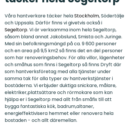
Våra hantverkare täcker hela
Stockholm
, Södertälje
och Uppsala. Därför finns vi givetvis också i
Segeltorp
. Vi är verksamma inom hela Segeltorp,
såsom bland annat Jakobslund, Smista och Juringe.
Med sin befolkningsmängd på ca. 9 600 personer
och en area på 9,5 km2 så finns det en del personer
som har renoveringsbehov. För alla villor, lägenheter
och småhus som finns i Segeltorp så finns Dryft där
som hantverksföretag med alla tjänster under
samma tak för alla typer av hantverkstjänster i
bostäderna. Vi erbjuder duktiga snickare, målare,
elektriker,plattsättare och rörmokare som kan
hjälpa er i Segeltorp med allt från småfix till att
bygga fantastiska kök, badrum,altaner,
energieffektivisera hemmet eller renovera hela
bostaden - och allt däremellan.