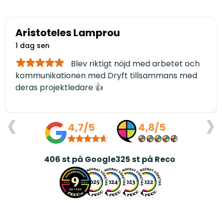
Aristoteles Lamprou
1 dag sen
Blev riktigt nöjd med arbetet och
kommunikationen med Dryft tillsammans med
deras projektledare 👍
‹
›
4,7/5
4,8/5
406
st på Google
325
st på Reco