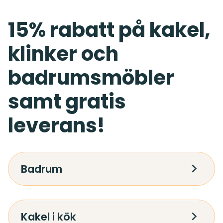
15% rabatt på kakel,
klinker och
badrumsmöbler
samt gratis
leverans!
Badrum
Kakel i kök