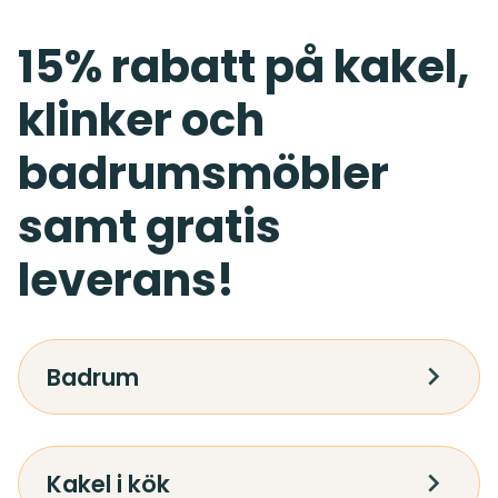
15% rabatt på kakel,
klinker och
badrumsmöbler
samt gratis
leverans!
Badrum
Kakel i kök