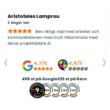
Aristoteles Lamprou
2 dagar sen
Blev riktigt nöjd med arbetet och
kommunikationen med Dryft tillsammans med
deras projektledare 👍
‹
›
4,7/5
4,8/5
406
st på Google
325
st på Reco