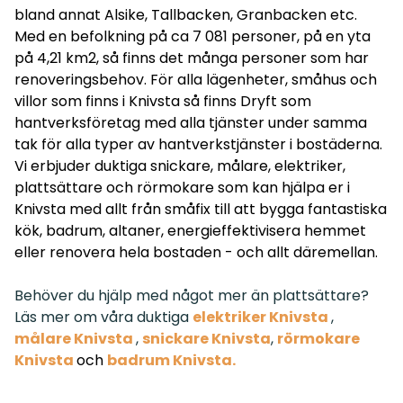
bland annat Alsike, Tallbacken, Granbacken etc.
Med en befolkning på ca 7 081 personer, på en yta
på 4,21 km2, så finns det många personer som har
renoveringsbehov. För alla lägenheter, småhus och
villor som finns i Knivsta så finns Dryft som
hantverksföretag med alla tjänster under samma
tak för alla typer av hantverkstjänster i bostäderna.
Vi erbjuder duktiga snickare, målare, elektriker,
plattsättare och rörmokare som kan hjälpa er i
Knivsta med allt från småfix till att bygga fantastiska
kök, badrum, altaner, energieffektivisera hemmet
eller renovera hela bostaden - och allt däremellan.
Behöver du hjälp med något mer än plattsättare?
Läs mer om våra duktiga
elektriker Knivsta
,
målare Knivsta
,
snickare Knivsta
,
rörmokare
Knivsta
och
badrum Knivsta
.