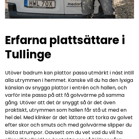
Erfarna plattsättare i
Tullinge
Utöver badrum kan plattor passa utmärkt i näst intill
alla utrymmen i hemmet. Kanske vill du ha den lyxiga
känslan av snygga plattor i entrén och hallen, och
varför inte passa på att få golvvärme på samma
gång. Utöver att det är snyggt så är det även
praktiskt, utrymmen som hallen får stå ut med en
hel del. Med klinker är det lättare att torka av golvet
efter skor och smuts och med golvvärme slipper du
blöta strumpor. Oavsett om du vet vad du vill ha