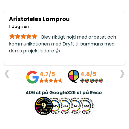
Aristoteles Lamprou
1 dag sen
Blev riktigt nöjd med arbetet och
kommunikationen med Dryft tillsammans med
deras projektledare 👍
‹
›
4,7/5
4,8/5
406
st på Google
325
st på Reco