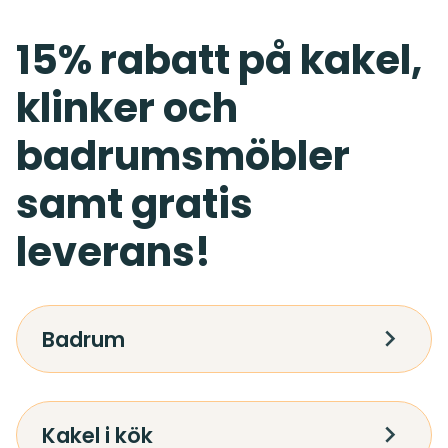
15% rabatt på kakel,
klinker och
badrumsmöbler
samt gratis
leverans!
Badrum
Kakel i kök