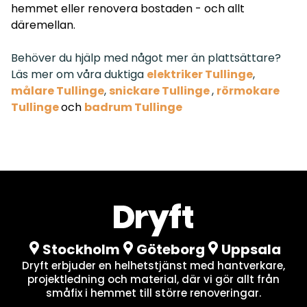
hemmet eller renovera bostaden - och allt
däremellan.
Behöver du hjälp med något mer än plattsättare?
Läs mer om våra duktiga
elektriker Tullinge
,
målare Tullinge
,
snickare Tullinge
,
rörmokare
Tullinge
och
badrum Tullinge
Stockholm
Göteborg
Uppsala
Dryft erbjuder en helhetstjänst med hantverkare,
projektledning och material, där vi gör allt från
småfix i hemmet till större renoveringar.