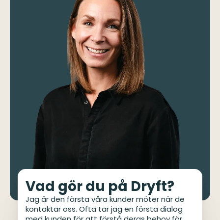
Vad gör du på Dryft?
Jag är den första våra kunder möter när de
kontaktar oss. Ofta tar jag en första dialog
med kunden för att förstå deras behov för