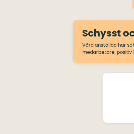
Schysst oc
Våra anställda har sc