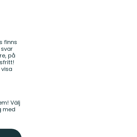
s finns
 svar
re, på
fritt!
 visa
em! Välj
ig med