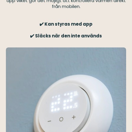
app vilket gör det möjligt att kontrollera värmen direkt
från mobilen.
✔️ Kan styras med app
✔️ Släcks när den inte används