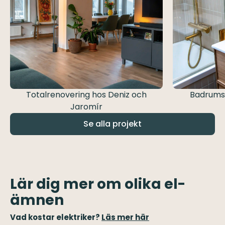
Totalrenovering hos Deniz och
Badrumsr
Jaromír
Se alla projekt
Lär dig mer om olika el-
ämnen
Vad kostar elektriker?
Läs mer här