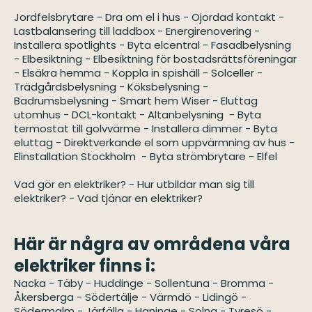
Jordfelsbrytare
-
Dra om el i hus
-
Ojordad kontakt
-
Lastbalansering till laddbox
-
Energirenovering
-
Installera spotlights
-
Byta elcentral
-
Fasadbelysning
-
Elbesiktning
-
Elbesiktning för bostadsrättsföreningar
-
Elsäkra hemma
-
Koppla in spishäll
-
Solceller
-
Trädgårdsbelysning
-
Köksbelysning
-
Badrumsbelysning
-
Smart hem Wiser
-
Eluttag
utomhus
-
DCL-kontakt
-
Altanbelysning
-
Byta
termostat till golvvärme
-
Installera dimmer
-
Byta
eluttag
-
Direktverkande el som uppvärmning av hus
-
Elinstallation Stockholm
-
Byta strömbrytare
-
Elfel
Vad gör en elektriker?
-
Hur utbildar man sig till
elektriker?
-
Vad tjänar en elektriker?
Här är några av områdena våra
elektriker finns i:
Nacka
-
Täby
-
Huddinge
-
Sollentuna
-
Bromma
-
Åkersberga
-
Södertälje
-
Värmdö
-
Lidingö
-
Södermalm
-
Järfälla
-
Haninge
-
Solna
-
Tyresö
-