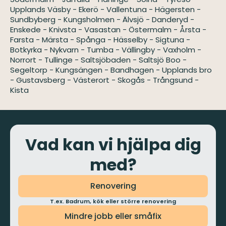
Upplands Väsby
-
Ekerö
-
Vallentuna
-
Hägersten
-
Sundbyberg
-
Kungsholmen
-
Älvsjö
-
Danderyd
-
Enskede
-
Knivsta
-
Vasastan
-
Östermalm
-
Årsta
-
Farsta
-
Märsta
-
Spånga
-
Hässelby
-
Sigtuna
-
Botkyrka
-
Nykvarn
-
Tumba
-
Vällingby
-
Vaxholm
-
Norrort
-
Tullinge
-
Saltsjöbaden
-
Saltsjö Boo
-
Segeltorp
-
Kungsängen
-
Bandhagen
-
Upplands bro
-
Gustavsberg
-
Västerort
-
Skogås
-
Trångsund
-
Kista
Vad kan vi hjälpa dig
med?
Renovering
T.ex. Badrum, kök eller större renovering
Mindre jobb eller småfix