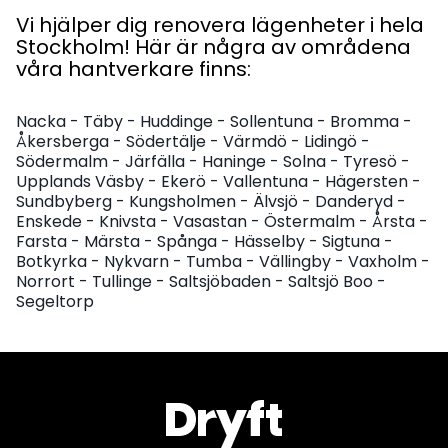
Vi hjälper dig renovera lägenheter i hela
Stockholm! Här är några av områdena
våra hantverkare finns:
Nacka
-
Täby
-
Huddinge
-
Sollentuna
-
Bromma
-
Åkersberga
-
Södertälje
-
Värmdö
-
Lidingö
-
Södermalm
-
Järfälla
-
Haninge
-
Solna
-
Tyresö
-
Upplands Väsby
-
Ekerö
-
Vallentuna
-
Hägersten
-
Sundbyberg
-
Kungsholmen
-
Älvsjö
-
Danderyd
-
Enskede
-
Knivsta
-
Vasastan
-
Östermalm
-
Årsta
-
Farsta
-
Märsta
-
Spånga
-
Hässelby
-
Sigtuna
-
Botkyrka
-
Nykvarn
-
Tumba
-
Vällingby
-
Vaxholm
-
Norrort
-
Tullinge
-
Saltsjöbaden
-
Saltsjö Boo
-
Segeltorp