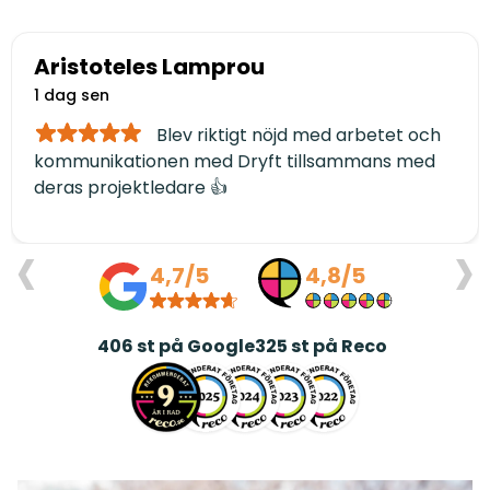
Aristoteles Lamprou
1 dag sen
Blev riktigt nöjd med arbetet och
kommunikationen med Dryft tillsammans med
deras projektledare 👍
‹
›
4,7/5
4,8/5
406
st på Google
325
st på Reco