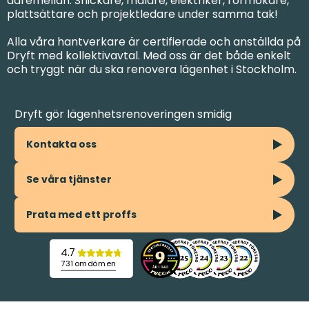
däremellan. Snickare, målare, elektriker, rörmokare,
plattsättare och projektledare under samma tak!
Alla våra hantverkare är certifierade och anställda på
Dryft med kollektivavtal. Med oss är det både enkelt
och tryggt när du ska renovera lägenhet i Stockholm.
Dryft gör lägenhetsrenoveringen smidig
Kontakta oss
Se våra tjänster
Prata med ett proffs
4.7
731 omdömen