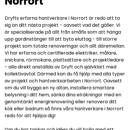
Norrort
Dryfts erfarna hantverkare i Norrort är redo att ta
sig an ditt nästa projekt - oavsett vad det gäller. Vi
är specialiserade på allt från småfix som att hänga
upp gardinstänger till att byta eluttag - till större
projekt som totala renoveringar och allt däremellan.
Vi har erfarna och certifierade elektriker, målare,
snickare, rörmokare, plattsättare och projektledare
- alla direkt anställda av Dryft och självklart med
kollektivavtal. Därmed kan du få hjälp med alla typer
av projekt och hantverksarbeten i Norrort. Oavsett
om du vill bygga en ny altan, installera smartare
belysning i ditt hem, sänka dina elräkningar med en
genomtänkt energirenovering eller renovera ditt
kök eller badrum så finns våra hantverkare i Norrort
redo för att hjälpa dig!
Om du har tankar och idéer du vill bolla med ett