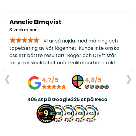
Annelie Elmqvist
3 veckor sen
Vi är så nöjda med målning och
tapetsering av vår lägenhet. Kunde inte önska
oss ett bättre resultat!! Roger och Dryft står
för yrkesskicklighet och kvalitetsarbete rakt
‹
›
igenom. Dessutom håller de avtalad tidsplan
och är genomtrevliga i alla led. TACK ❤️/Annelie
4,7/5
4,8/5
och Jerry Elmqvist
405
st på Google
325
st på Reco