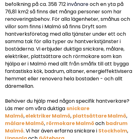
befolkning på ca. 358 712
invånare
och en yta på
76,81 km2 så finns det många personer som har
renoveringsbehov. För alla lägenheter, småhus och
villor som finns i Malmö så finns Dryft som
hantverksföretag med alla tjänster under ett och
samma tak för alla typer av hantverkstjänster i
bostäderna. Vi erbjuder duktiga snickare, målare,
elektriker, plattsättare och rörmokare som kan
hjälpa er i Malmö med allt från småfix till att bygga
fantastiska kök, badrum, altaner, energieffektivisera
hemmet eller renovera hela bostaden - och allt
däremellan.
Behöver du hjälp med någon specifik hantverkare?
Läs mer om våra duktiga
snickare
Malmö
,
elektriker Malmö
,
plattsättare Malmö
,
målare Malmö
,
rörmokare Malmö
och
badrum
Malmö
. Vi har även erfarna snickare i
Stockholm
,
Uppsala
och
Göteborg
.