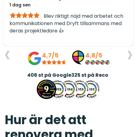
1 dag sen
Blev riktigt nöjd med arbetet och
kommunikationen med Dryft tillsammans med
deras projektledare 👍
‹
›
4,7/5
4,8/5
406
st på Google
325
st på Reco
Hur är det att
renovera med