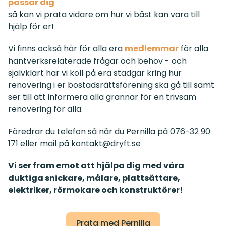
passar dig
så kan vi prata vidare om hur vi bäst kan vara till
hjälp för er!
Vi finns också här för alla era
medlemmar
för alla
hantverksrelaterade frågar och behov - och
självklart har vi koll på era stadgar kring hur
renovering i er bostadsrättsförening ska gå till samt
ser till att informera alla grannar för en trivsam
renovering för alla.
Föredrar du telefon så når du Pernilla på 076-32 90
171 eller mail på
kontakt@dryft.se
Vi ser fram emot att hjälpa dig med våra
duktiga snickare, målare, plattsättare,
elektriker, rörmokare och konstruktörer!
Prata med Pernilla