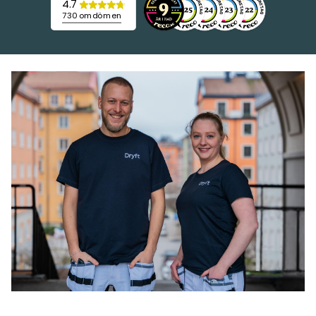
4.7
730 omdömen