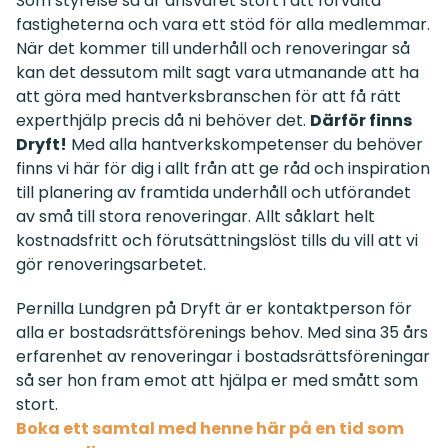
Som styrelse så är ansvaret stort i att förvalta
fastigheterna och vara ett stöd för alla medlemmar.
När det kommer till underhåll och renoveringar så
kan det dessutom milt sagt vara utmanande att ha
att göra med hantverksbranschen för att få rätt
experthjälp precis då ni behöver det.
Därför finns
Dryft!
Med alla hantverkskompetenser du behöver
finns vi här för dig i allt från att ge råd och inspiration
till planering av framtida underhåll och utförandet
av små till stora renoveringar. Allt såklart helt
kostnadsfritt och förutsättningslöst tills du vill att vi
gör renoveringsarbetet.
Pernilla Lundgren på Dryft är er kontaktperson för
alla er bostadsrättsförenings behov. Med sina 35 års
erfarenhet av renoveringar i bostadsrättsföreningar
så ser hon fram emot att hjälpa er med smått som
stort.
Boka ett samtal med henne här på en tid som