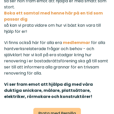
så ser hon fram emot att hjälpa er med smått som
stort.
Boka ett samtal med henne här på en tid som
passar dig
så kan vi prata vidare om hur vi bäst kan vara till
hjälp för er!
Vi finns också här för alla era
medlemmar
för alla
hantverksrelaterade frågar och behov - och
självklart har vi koll på era stadgar kring hur
renovering i er bostadsrättsförening ska gå till samt
ser till att informera alla grannar för en trivsam
renovering för alla.
Vi ser fram emot att hjälpa dig med våra
duktiga snickare, målare, plattsättare,
elektriker, rörmokare och konstruktörer!
Prata med Pernilla