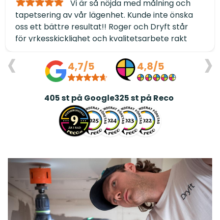
Vi är så nöjda med målning och
tapetsering av vår lägenhet. Kunde inte önska
oss ett bättre resultat!! Roger och Dryft står
för yrkesskicklighet och kvalitetsarbete rakt
‹
›
igenom. Dessutom håller de avtalad tidsplan
och är genomtrevliga i alla led. TACK ❤️/Annelie
4,7/5
4,8/5
och Jerry Elmqvist
405
st på Google
325
st på Reco