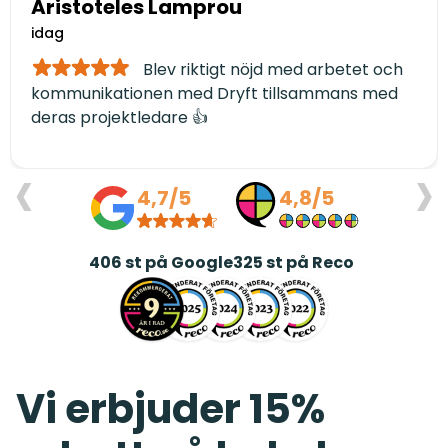
Aristoteles Lamprou
idag
Blev riktigt nöjd med arbetet och
kommunikationen med Dryft tillsammans med
deras projektledare 👍
‹
›
4,7/5
4,8/5
406
st på Google
325
st på Reco
Vi erbjuder 15%