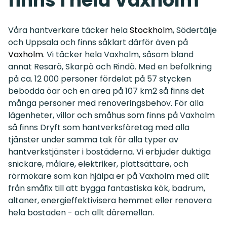
finns i hela Vaxholm
Våra hantverkare täcker hela
Stockholm
, Södertälje
och Uppsala och finns såklart därför även på
Vaxholm
. Vi täcker hela Vaxholm, såsom bland
annat Resarö, Skarpö och Rindö. Med en befolkning
på ca. 12 000 personer fördelat på 57 stycken
bebodda öar och en area på 107 km2 så finns det
många personer med renoveringsbehov. För alla
lägenheter, villor och småhus som finns på Vaxholm
så finns Dryft som hantverksföretag med alla
tjänster under samma tak för alla typer av
hantverkstjänster i bostäderna. Vi erbjuder duktiga
snickare, målare, elektriker, plattsättare, och
rörmokare som kan hjälpa er på Vaxholm med allt
från småfix till att bygga fantastiska kök, badrum,
altaner, energieffektivisera hemmet eller renovera
hela bostaden - och allt däremellan.