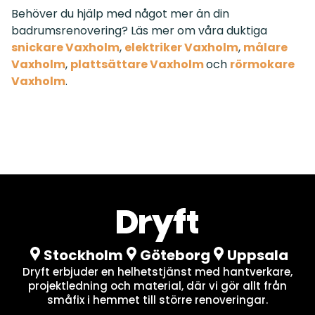
Behöver du hjälp med något mer än din
badrumsrenovering? Läs mer om våra duktiga
snickare Vaxholm
,
elektriker Vaxholm
,
målare
Vaxholm
,
plattsättare Vaxholm
och
rörmokare
Vaxholm
.
Stockholm
Göteborg
Uppsala
Dryft erbjuder en helhetstjänst med hantverkare,
projektledning och material, där vi gör allt från
småfix i hemmet till större renoveringar.