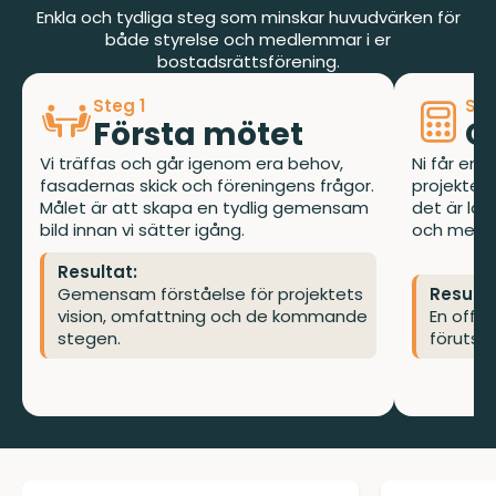
Enkla och tydliga steg som minskar huvudvärken för
både styrelse och medlemmar i er
bostadsrättsförening.
Steg 1
Ste
Första mötet
O
Vi träffas och går igenom era behov,
Ni får en 
fasadernas skick och föreningens frågor.
projektet.
Målet är att skapa en tydlig gemensam
det är lät
bild innan vi sätter igång.
och medl
Resultat:
Gemensam förståelse för projektets
Resulta
vision, omfattning och de kommande
En offer
stegen.
förutsä