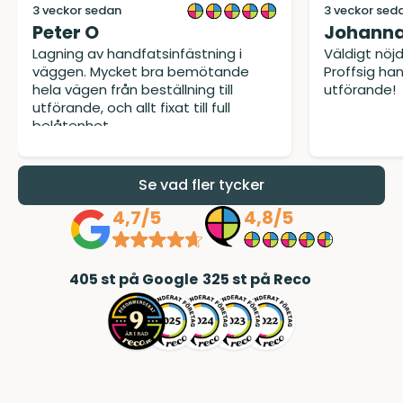
3 veckor sedan
3 veckor sed
Peter O
Johanna
Lagning av handfatsinfästning i
Väldigt nöj
väggen. Mycket bra bemötande
Proffsig ha
hela vägen från beställning till
utförande!
utförande, och allt fixat till full
belåtenhet.
Se vad fler tycker
4,7/5
4,8/5
405
st på Google
325
st på Reco